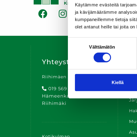
Käytämme evästeitä tarjoama
ja kävijämäärämme analysoim
kumppaneillemme tietoja siitä
olet antanut heille tai joita o
Suostumuksen
Välttämätön
valinta
Yhteystiedot
Pi
Riihimäen Kotikulma Oy
Etu
Kiellä
019 569 5690
Ko
Hämeenkatu 20 11100
Jär
Riihimäki
Hak
Muu
Asu
Kotikulman