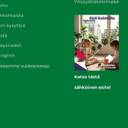
Yhteystietolomake
olto
nkohtaista
in kysyttyä
stä
eys­tiedot
English
hteemme vuokraovessa
Katso tästä
sähköinen esite!