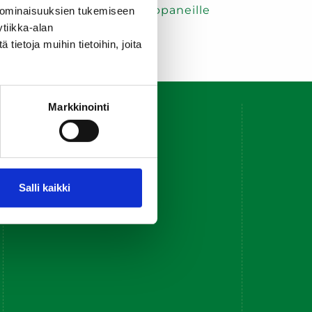
oste
Tietoa yhteistyökumppaneille
 ominaisuuksien tukemiseen
tiikka-alan
ietoja muihin tietoihin, joita
Markkinointi
Salli kaikki