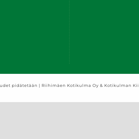
eudet pidätetään | Riihimäen Kotikulma Oy & Kotikulman Kii