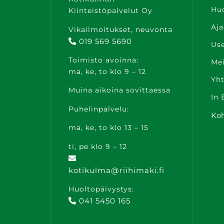
Hu
Kiinteistöpalvelut Oy
Aja
Vikailmoitukset, neuvonta
019 569 5690
Use
Toimisto avoinna:
Mei
ma, ke, to klo 9 – 12
Yht
Muina aikoina sovittaessa
In 
Puhelinpalvelu:
Ko
ma, ke, to klo 13 – 15
ti, pe klo 9 – 12
kotikulma@riihimaki.fi
Huoltopäivystys:
041 5450 165