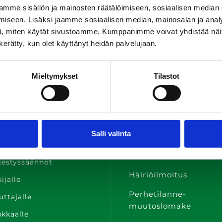
Tietosuojaseloste
Saavutettavuussel
mme sisällön ja mainosten räätälöimiseen, sosiaalisen median
iseen. Lisäksi jaamme sosiaalisen median, mainosalan ja analy
, miten käytät sivustoamme. Kumppanimme voivat yhdistää näitä t
n kerätty, kun olet käyttänyt heidän palvelujaan.
Mieltymykset
Tilastot
kalinkit
Lomakkeet
Vikailmoitus
sivu
Salli valinta
Irtisanomis­
hteet
ilmoitus
jestyssäännöt
Häiriöilmoitus
ijalle
Perhetilanne­
ttajalle
muutoslomake
kkaalle