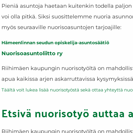
Pieniä asuntoja haetaan kuitenkin todella paljon
voi olla pitkä. Siksi s
uosittelemme nuoria asunno
myös seuraaville nuorisoasuntojen tarjoajille:
Hämeenlinnan seudun opiskelija-asuntosäätiö
Nuorisoasuntoliitto ry
Riihimäen kaupungin nuorisotyöltä on mahdolli
apua kaikissa arjen askarruttavissa kysymyksissä
Täältä voit lukea lisää nuorisotyöstä sekä ottaa yhteyttä nuo
Etsivä nuorisotyö auttaa a
Riihimäen kaupungin nuorisotyöltä on mahdolli