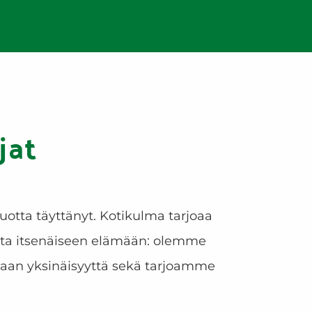
jat
otta täyttänyt. Kotikulma tarjoaa
eita itsenäiseen elämään: olemme
maan yksinäisyyttä sekä tarjoamme