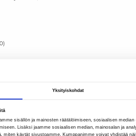
0)
:00)
Yksityiskohdat
itä
 parking control with Aimo Park from 4.3.2024.
mme sisällön ja mainosten räätälöimiseen, sosiaalisen median
 properties yard areas, rescue routes and parking
iseen. Lisäksi jaamme sosiaalisen median, mainosalan ja analy
, miten käytät sivustoamme. Kumppanimme voivat yhdistää näitä t