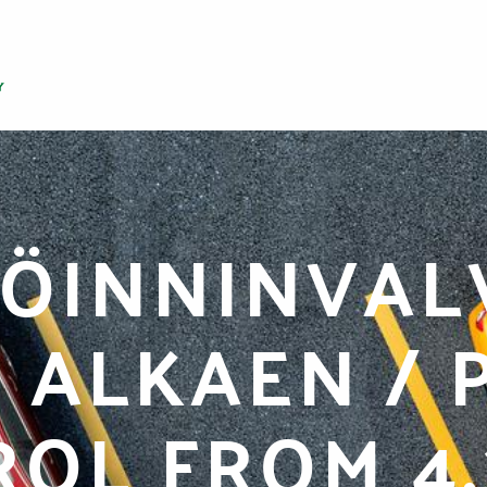
KÖINNINVAL
4 ALKAEN /
OL FROM 4.