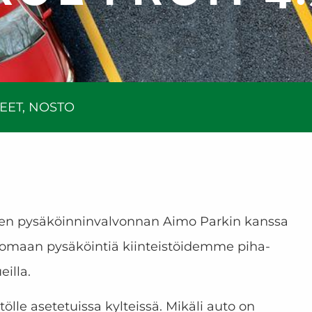
EET
,
NOSTO
isen pysäköinninvalvonnan Aimo Parkin kanssa
lvomaan pysäköintiä kiinteistöidemme piha-
eilla.
tölle asetetuissa kylteissä. Mikäli auto on