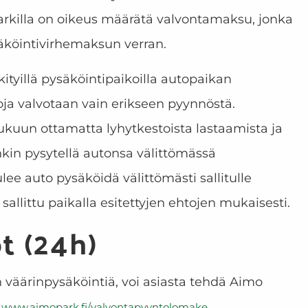
Parkilla on oikeus määrätä valvontamaksu, jonka
äköintivirhemaksun verran.
ityillä pysäköintipaikoilla autopaikan
oja valvotaan vain erikseen pyynnöstä.
 lukuun ottamatta lyhytkestoista lastaamista ja
enkin pysytellä autonsa välittömässä
ulee auto pysäköidä välittömästi sallitulle
 sallittu paikalla esitettyjen ehtojen mukaisesti.
t (24h)
 väärinpysäköintiä, voi asiasta tehdä Aimo
a
.
www.aimopark.fi/valvontapyyntolomake