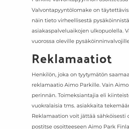
Valvontapyyntölomake on täytettävis
näin tieto virheellisestä pysäköinni
asiakaspalveluaikojen ulkopuolella. V
vuorossa oleville pysäköinninvalvojil
Reklamaatiot
Henkilön, joka on tyytymätön saamaa
reklamaatio Aimo Parkille. Vain Aimo 
perinnän. Toimeksiantajia eli kiintei
vuokralaisia tms. asiakkaita tekemää
Reklamaation voit jättää sähköisesti 
postitse osoitteeseen Aimo Park Finla