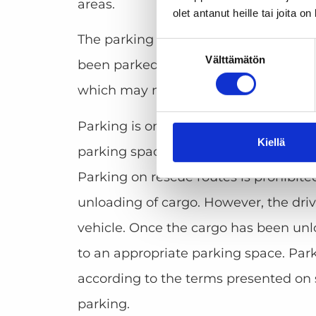
areas.
olet antanut heille tai joita o
The parking terms are presented in the
Suostumuksen
Välttämätön
valinta
been parked in violation of the terms
which may not exceed the amount of 
Parking is only permitted in marked
Kiellä
parking space. Leased parking spaces 
Parking on rescue routes is prohibited
unloading of cargo. However, the driv
vehicle. Once the cargo has been un
to an appropriate parking space. Par
according to the terms presented on s
parking.