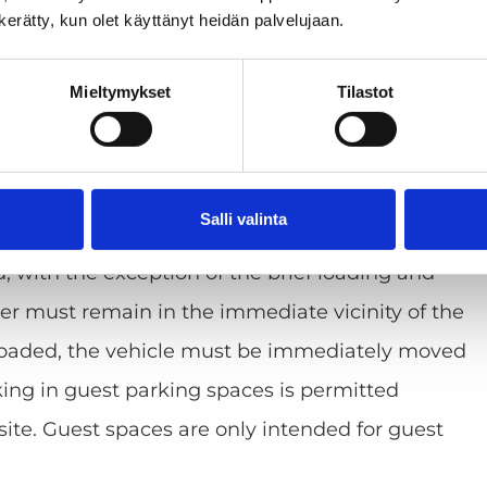
n kerätty, kun olet käyttänyt heidän palvelujaan.
 signs designated for the property. If a car has
Mieltymykset
Tilastot
, Aimo Park has the right to impose a control fee,
the municipal parking fine.
 parking spaces by those who have leased a
Salli valinta
are only controlled separately on request.
, with the exception of the brief loading and
er must remain in the immediate vicinity of the
loaded, the vehicle must be immediately moved
king in guest parking spaces is permitted
ite. Guest spaces are only intended for guest