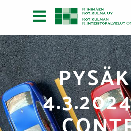
PYSÄ
4.3.202
CONTR