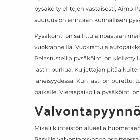
pysäköity ehtojen vastaisesti, Aimo 
suuruus on enintään kunnallisen pys
Pysäköinti on sallittu ainoastaan merk
vuokranneilla. Vuokrattuja autopaikk
Pelastusteillä pysäköinti on kielletty
lastin purkua. Kuljettajan pitää kuit
läheisyydessä. Kun lasti on purettu, t
paikalle. Vieraspaikoilla pysäköinti on
Valvontapyynnö
Mikäli kiinteistön alueella huomataan
Parkille valvontapyynnön osoitteess