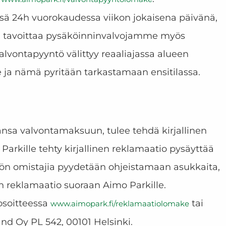
sä 24h vuorokaudessa viikon jokaisena päivänä,
stä tavoittaa pysäköinninvalvojamme myös
alvontapyyntö välittyy reaaliajassa alueen
le ja nämä pyritään tarkastamaan ensitilassa.
nsa valvontamaksuun, tulee tehdä kirjallinen
Parkille tehty kirjallinen reklamaatio pysäyttää
stön omistajia pyydetään ohjeistamaan asukkaita,
n reklamaatio suoraan Aimo Parkille.
osoitteessa
tai
www.aimopark.fi/reklamaatiolomake
nd Oy PL 542, 00101 Helsinki.