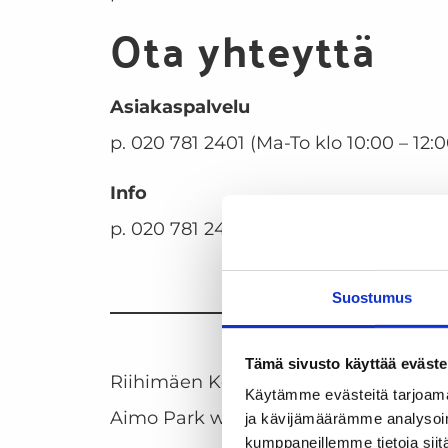
Ota yhteyttä
Asiakaspalvelu
p. 020 781 2401 (Ma-To klo 10:00 – 12:0
Info
p. 020 781 2400 (Ma-Pe klo 08:00 – 16
Suostumus
Tämä sivusto käyttää eväste
Riihimäen Kotikulma to begin private
Käytämme evästeitä tarjoama
Aimo Park will control parking in our
ja kävijämäärämme analysoim
kumppaneillemme tietoja siitä