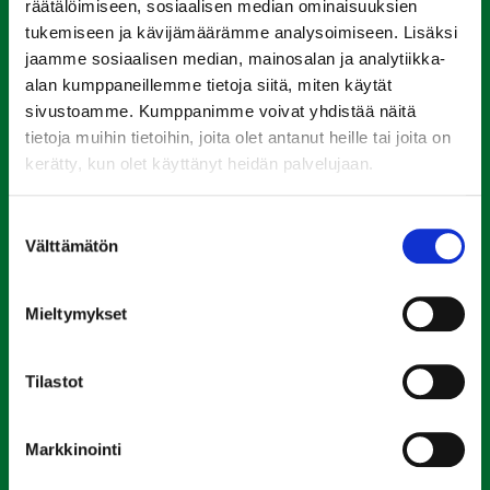
räätälöimiseen, sosiaalisen median ominaisuuksien
tukemiseen ja kävijämäärämme analysoimiseen. Lisäksi
jaamme sosiaalisen median, mainosalan ja analytiikka-
alan kumppaneillemme tietoja siitä, miten käytät
sivustoamme. Kumppanimme voivat yhdistää näitä
tietoja muihin tietoihin, joita olet antanut heille tai joita on
kerätty, kun olet käyttänyt heidän palvelujaan.
Suostumuksen
Pikalinkit
Välttämätön
valinta
Etusivu
Mieltymykset
Kohteet
Järjestyssäännöt
Tilastot
Hakijalle
Markkinointi
Muuttajalle
Asukkaalle