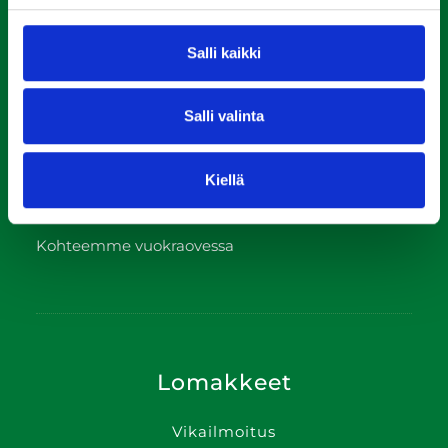
Huolto
Salli kaikki
Ajankohtaista
Usein kysyttyä
Salli valinta
Meistä
Yhteys­tiedot
Kiellä
In English
Kohteemme vuokraovessa
Lomakkeet
Vikailmoitus