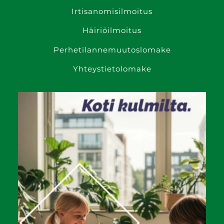
Irtisanomis­ilmoitus
Häiriöilmoitus
Perhetilanne­muutoslomake
Yhteystietolomake