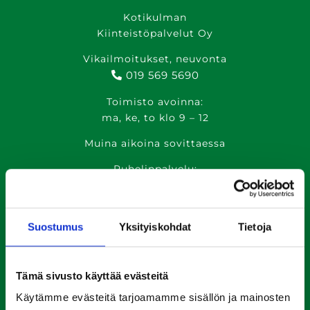
Kotikulman
Kiinteistöpalvelut Oy
Vikailmoitukset, neuvonta
019 569 5690
Toimisto avoinna:
ma, ke, to klo 9 – 12
Muina aikoina sovittaessa
Puhelinpalvelu:
ma, ke, to klo 13 – 15
ti, pe klo 9 – 12
Suostumus
Yksityiskohdat
Tietoja
kotikulma@riihimaki.fi
Huoltopäivystys:
Tämä sivusto käyttää evästeitä
041 5450 165
Käytämme evästeitä tarjoamamme sisällön ja mainosten