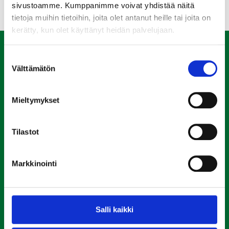
Tietoa yhteistyökumppaneille
sivustoamme. Kumppanimme voivat yhdistää näitä
tietoja muihin tietoihin, joita olet antanut heille tai joita on
kerätty, kun olet käyttänyt heidän palvelujaan.
Yhteystiedot
Suostumuksen
Välttämätön
valinta
Riihimäen Kotikulma Oy
Mieltymykset
019 569 5690
Hämeenkatu 20 11100 Riihimäki
Tilastot
Kotikulman
Kiinteistöpalvelut Oy
Markkinointi
Vikailmoitukset, neuvonta
019 569 5690
Salli kaikki
Toimisto avoinna:
ma, ke, to klo 9 – 12