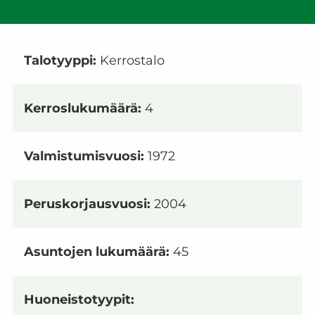
Talotyyppi:
Kerrostalo
Kerroslukumäärä:
4
Valmistumisvuosi:
1972
Peruskorjausvuosi:
2004
Asuntojen lukumäärä:
45
Huoneistotyypit: