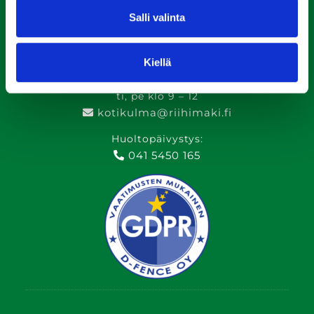
Muina aikoina sovittaessa
Salli valinta
Puhelinpalvelu:
Kiellä
ma, ke, to klo 13 – 15
ti, pe klo 9 – 12
kotikulma@riihimaki.fi
Huoltopäivystys:
041 5450 165