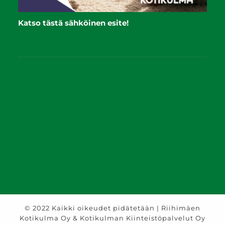
Katso tästä sähköinen esite!
© 2022 Kaikki oikeudet pidätetään | Riihimäen
Kotikulma Oy & Kotikulman Kiinteistöpalvelut Oy