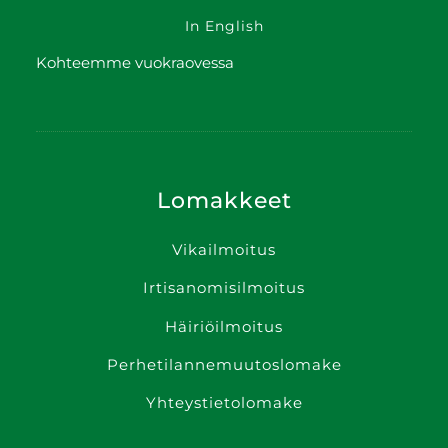
In English
Kohteemme vuokraovessa
Lomakkeet
Vikailmoitus
Irtisanomis­ilmoitus
Häiriöilmoitus
Perhetilanne­muutoslomake
Yhteystietolomake