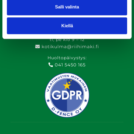
Muina aikoina sovittaessa
Salli valinta
Puhelinpalvelu:
Kiellä
ma, ke, to klo 13 – 15
ti, pe klo 9 – 12
kotikulma@riihimaki.fi
Huoltopäivystys:
041 5450 165