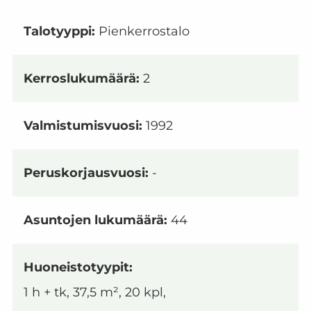
Talotyyppi:
Pienkerrostalo
Kerroslukumäärä:
2
Valmistumisvuosi:
1992
Peruskorjausvuosi:
-
Asuntojen lukumäärä:
44
Huoneistotyypit:
1 h + tk, 37,5 m², 20 kpl,