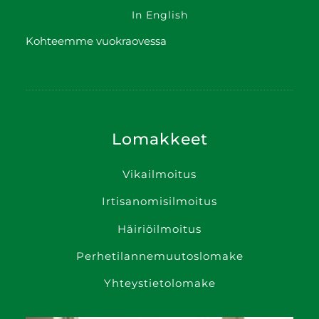
In English
Kohteemme vuokraovessa
Lomakkeet
Vikailmoitus
Irtisanomis­ilmoitus
Häiriöilmoitus
Perhetilanne­muutoslomake
Yhteystietolomake