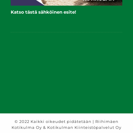
Katso tästä sähköinen esite!
© 2022 Kaikki oikeudet pidätetään | Riihimäen
Kotikulma Oy & Kotikulman Kiinteistöpalvelut Oy