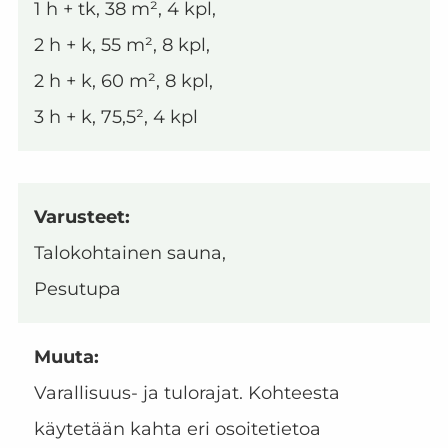
1 h + tk, 38 m², 4 kpl,
2 h + k, 55 m², 8 kpl,
2 h + k, 60 m², 8 kpl,
3 h + k, 75,5², 4 kpl
Varusteet:
Talokohtainen sauna,
Pesutupa
Muuta:
Varallisuus- ja tulorajat. Kohteesta
käytetään kahta eri osoitetietoa