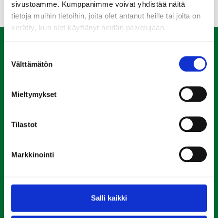
sivustoamme. Kumppanimme voivat yhdistää näitä
tietoja muihin tietoihin, joita olet antanut heille tai joita on
kerätty, kun olet käyttänyt heidän palvelujaan.
Yhteystiedot
Suostumuksen
Välttämätön
valinta
Riihimäen Kotikulma Oy
019 569 5690
Mieltymykset
Hämeenkatu 20 11100 Riihimäki
Tilastot
Kotikulman
Kiinteistöpalvelut Oy
Markkinointi
Vikailmoitukset, neuvonta
019 569 5690
Toimisto avoinna:
Salli kaikki
ma, ke, to klo 9 – 12