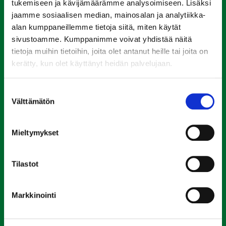
tukemiseen ja kävijämäärämme analysoimiseen. Lisäksi
jaamme sosiaalisen median, mainosalan ja analytiikka-
alan kumppaneillemme tietoja siitä, miten käytät
sivustoamme. Kumppanimme voivat yhdistää näitä
tietoja muihin tietoihin, joita olet antanut heille tai joita on
kerätty, kun olet käyttänyt heidän palvelujaan.
Pikalinkit
Suostumuksen
Välttämätön
valinta
Etusivu
Kohteet
Mieltymykset
Järjestyssäännöt
Tilastot
Hakijalle
Muuttajalle
Markkinointi
Asukkaalle
Huolto