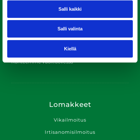
Ajankohtaista
Salli kaikki
Usein kysyttyä
Meistä
Salli valinta
Yhteys­tiedot
Kiellä
In English
Kohteemme vuokraovessa
Lomakkeet
Vikailmoitus
Irtisanomis­ilmoitus