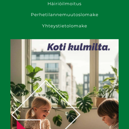
Häiriöilmoitus
Perhetilanne­muutoslomake
Yhteystietolomake