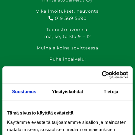
Vikailmoitukset, neuvonta
019 569 5690
Toimisto avoinna:
ma, ke, to klo 9 – 12
Muina aikoina sovittaessa
Puhelinpalvelu:
ma, ke, to klo 13 – 15
ti, pe klo 9 – 12
kotikulma@riihimaki.fi
Suostumus
Yksityiskohdat
Tietoja
Huoltopäivystys:
041 5450 165
Tämä sivusto käyttää evästeitä
Käytämme evästeitä tarjoamamme sisällön ja mainosten
räätälöimiseen, sosiaalisen median ominaisuuksien